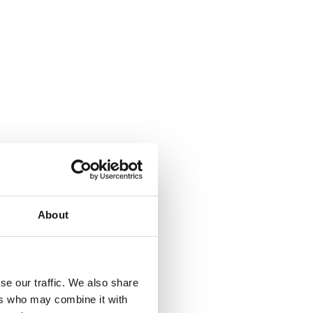
sten
About
in Versprechen
liche
rktfähig zu
se our traffic. We also share
ers who may combine it with