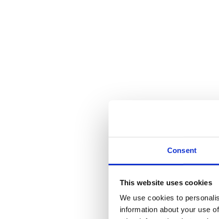
Bei BioIntel
Monaten dar
aufzunehmen,
Netzwerk zu
erzeugen.“
André Kaufung
Consent
Der Hightech-Inkubator BioI
in eine zukunftsfähige Wirts
This website uses cookies
Intelligenz als Treiber eine
We use cookies to personalis
machen und eine nachhaltige
information about your use of