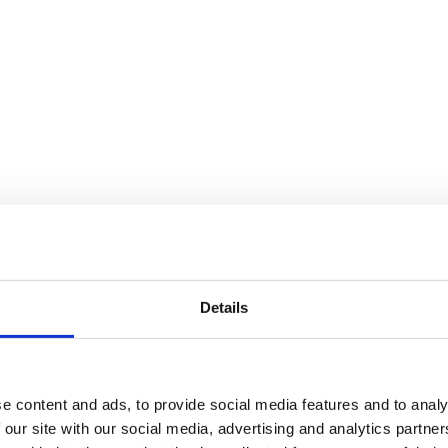
ligence geht es in den näch
um, Geschwindigkeit
 Start-ups mit Kapital und
 verbinden und Wirkung zu
Details
ntelligence ist mehr als ein Innovationsprogramm – er ist e
chaft. Seine Vision: Biologisierung, Digitalisierung und Künst
r nachhaltigen Wertschöpfung. Ziel ist, neue Technologien ma
e content and ads, to provide social media features and to analy
 wirtschaftliche Transformation aktiv zu gestalten.
 our site with our social media, advertising and analytics partn