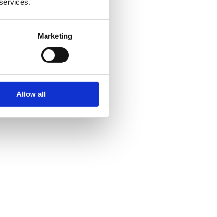
 services.
scher
ch
Marketing
Damit stehen
ion für
herer
klung
Allow all
nem
er nun
t nun selbst
 viel Erfolg,
igence